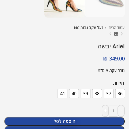
עמוד הבית
נעל עקב גבוה NC
Ariel יבשה
₪
349.00
גובה עקב: 9 ס"מ
מידות
41
40
39
38
37
36
הוספה לסל