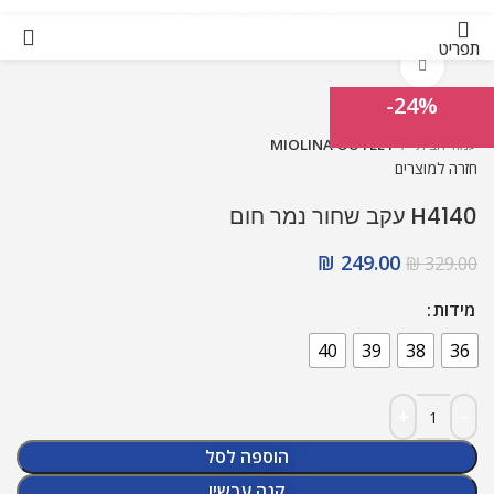
משלוח חינם בקנייה מעל 499 ₪
תפריט
לחץ להגדלה
-24%
עמוד הבית
MIOLINA OUTLET
חזרה למוצרים
H4140 עקב שחור נמר חום
₪
249.00
₪
329.00
מידות
40
39
38
36
הוספה לסל
קנה עכשיו