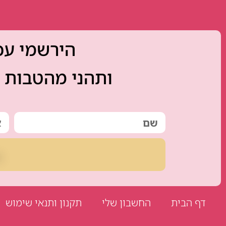
הירשמי עכש
ותהני מהטבות ו
דף הבית
החשבון שלי
תקנון ותנאי שימוש