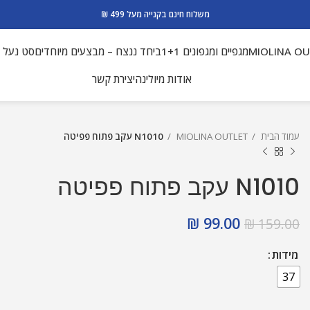
משלוח חינם בקנייה מעל 499 ₪
MIOLINA O
מגפיים ומגפונים 1+1
ביחד ננצח – מבצעים מיוחדים
סט נעל ו
אודות מיולינה
יצירת קשר
עמוד הבית
MIOLINA OUTLET
N1010 עקב פתוח פפיטה
N1010 עקב פתוח פפיטה
₪
99.00
₪
159.00
מידות
37