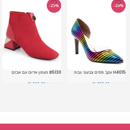
-25%
-26%
H4015 עקב פסים צבעוני גבוה
B5130 מגפון אדום עם אבזם
₪
269.00
₪
229.00
₪
359.00
₪
309.00