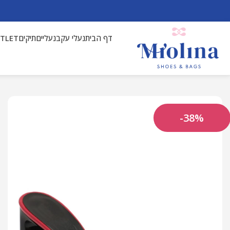
דף הבית
נעלי עקב
נעליים
תיקים
UTLET
-38%