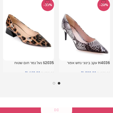
-35%
-28%
H4036 עקב בינוני נחש אפור
S2035 נעל נמר חום שטוח
₪
169.00
₪
209.00
₪
259.00
₪
289.00