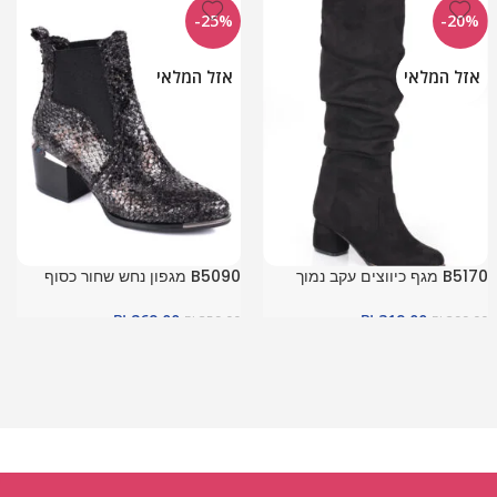
-25%
-20%
אזל המלאי
אזל המלאי
B5170 מגף כיווצים עקב נמוך
B5090 מגפון נחש שחור כסוף
שחור
טקסטורה
₪
269.00
₪
319.00
₪
359.00
₪
399.00