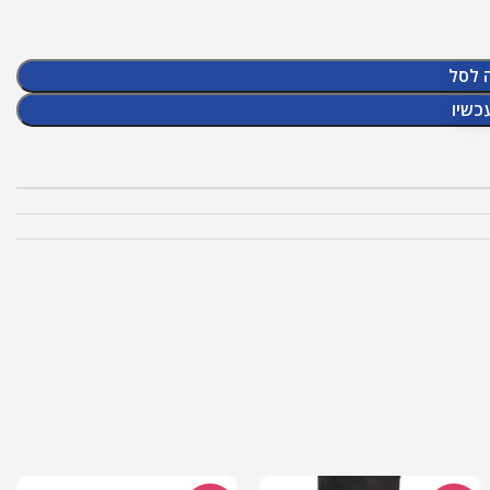
 לסל
כשיו